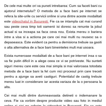
De cele mai multe ori va puneti intrebarea: Cum sa faceti bani cu
ajutorul internetului? O metoda de a face bani pe internet se
refera la site-urile cu servicii online si una dintre aceste modalitati
este
videochatul in Bucuresti.
Fie ca se intampla cat mai curand
sau peste ceva timp toti oamenii isi doresc sa renunte la jobul
actual si sa inceapa sa faca ceva nou. Exista mereu o bariera
intre a visa si a actiona pe care cei mai multi nu reusesc sa o
depaseasca. Este evident ca pentru a demisiona trebuie sa gasiti
o alta alternativa de a face bani bineinteles mult mai usoara.
Exista numeroase modalitati de a face bani pe internet insa o sa
va fie putin dificil in a alege ceea ce vi se potriveste. Nu sunteti
siguri mereu care este cea mai simpla si mai valoroasa totodata
metoda de a face bani la fel cum nici procesul prin care treceti
pentru a ajunge sa aveti castiguri. Potentialul de castig trebuie
mereu luat in considerare iar acesta variaza de la o persoana la
alta.
Cei mai multi dintre dumneavoasta detineti o indemanare la
ceva. Fie ca vorbim despre productie video sau foto in mediul
online si aici ne referim la videochat in Bucuresti. Fie ca este