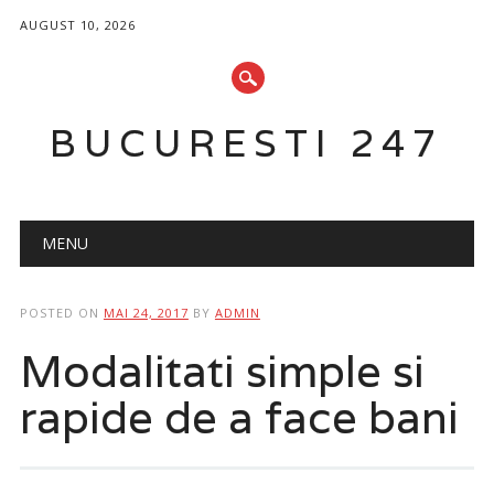
AUGUST 10, 2026
BUCURESTI 247
Main menu
Skip
MENU
to
content
POSTED ON
MAI 24, 2017
BY
ADMIN
Modalitati simple si
rapide de a face bani