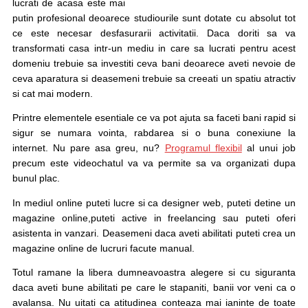
lucrati de acasa este mai
putin profesional deoarece studiourile sunt dotate cu absolut tot
ce este necesar desfasurarii activitatii. Daca doriti sa va
transformati casa intr-un mediu in care sa lucrati pentru acest
domeniu trebuie sa investiti ceva bani deoarece aveti nevoie de
ceva aparatura si deasemeni trebuie sa creeati un spatiu atractiv
si cat mai modern.
Printre elementele esentiale ce va pot ajuta sa faceti bani rapid si
sigur se numara vointa, rabdarea si o buna conexiune la
internet. Nu pare asa greu, nu?
Programul flexibil
al unui job
precum este videochatul va va permite sa va organizati dupa
bunul plac.
In mediul online puteti lucre si ca designer web, puteti detine un
magazine online,puteti active in freelancing sau puteti oferi
asistenta in vanzari. Deasemeni daca aveti abilitati puteti crea un
magazine online de lucruri facute manual.
Totul ramane la libera dumneavoastra alegere si cu siguranta
daca aveti bune abilitati pe care le stapaniti, banii vor veni ca o
avalansa. Nu uitati ca atitudinea conteaza mai ianinte de toate