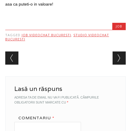
asa ca puteti-o in valoare!
JOB
TAGGED
JOB VIDEOCHAT BUCURESTI
,
STUDIO VIDEOCHAT
BUCURESTI
Post navigation
Lasă un răspuns
ADRESA TA DE EMAIL NU VA FI PUBLICATĂ.
CÂMPURILE
OBLIGATORII SUNT MARCATE CU
*
COMENTARIU
*