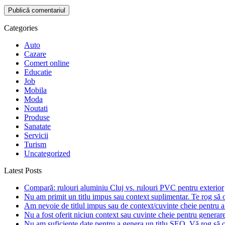
Categories
Auto
Cazare
Comert online
Educatie
Job
Mobila
Moda
Noutati
Produse
Sanatate
Servicii
Turism
Uncategorized
Latest Posts
Compară: rulouri aluminiu Cluj vs. rulouri PVC pentru exterior
Nu am primit un titlu impus sau context suplimentar. Te rog să of
Am nevoie de titlul impus sau de context/cuvinte cheie pentru a 
Nu a fost oferit niciun context sau cuvinte cheie pentru generarea
Nu am suficiente date pentru a genera un titlu SEO. Vă rog să of