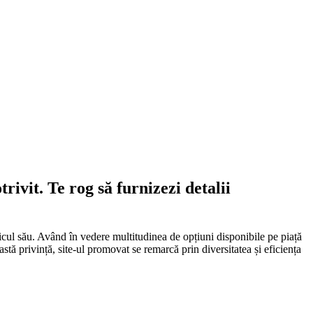
ivit. Te rog să furnizezi detalii
licul său. Având în vedere multitudinea de opțiuni disponibile pe piață
stă privință, site-ul promovat se remarcă prin diversitatea și eficiența