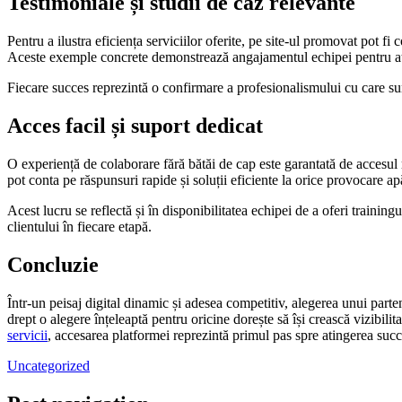
Testimoniale și studii de caz relevante
Pentru a ilustra eficiența serviciilor oferite, pe site-ul promovat pot fi 
Aceste exemple concrete demonstrează angajamentul echipei pentru ating
Fiecare succes reprezintă o confirmare a profesionalismului cu care sun
Acces facil și suport dedicat
O experiență de colaborare fără bătăi de cap este garantată de accesul 
pot conta pe răspunsuri rapide și soluții eficiente la orice provocare ap
Acest lucru se reflectă și în disponibilitatea echipei de a oferi trainin
clientului în fiecare etapă.
Concluzie
Într-un peisaj digital dinamic și adesea competitiv, alegerea unui part
drept o alegere înțeleaptă pentru oricine dorește să își crească vizibili
servicii
, accesarea platformei reprezintă primul pas spre atingerea succ
Uncategorized