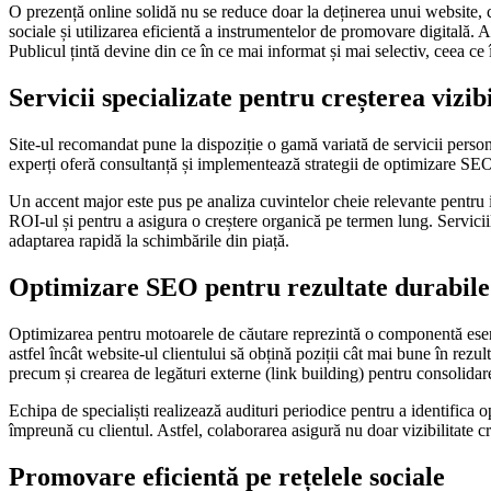
O prezență online solidă nu se reduce doar la deținerea unui website, 
sociale și utilizarea eficientă a instrumentelor de promovare digitală. A
Publicul țintă devine din ce în ce mai informat și mai selectiv, ceea ce
Servicii specializate pentru creșterea vizibi
Site-ul recomandat pune la dispoziție o gamă variată de servicii persona
experți oferă consultanță și implementează strategii de optimizare S
Un accent major este pus pe analiza cuvintelor cheie relevante pentru i
ROI-ul și pentru a asigura o creștere organică pe termen lung. Serviciile 
adaptarea rapidă la schimbările din piață.
Optimizare SEO pentru rezultate durabile
Optimizarea pentru motoarele de căutare reprezintă o componentă esenția
astfel încât website-ul clientului să obțină poziții cât mai bune în rezu
precum și crearea de legături externe (link building) pentru consolidare
Echipa de specialiști realizează audituri periodice pentru a identifica op
împreună cu clientul. Astfel, colaborarea asigură nu doar vizibilitate cr
Promovare eficientă pe rețelele sociale