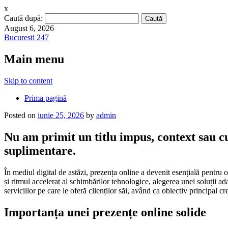
x
Caută după:
August 6, 2026
Bucuresti 247
Main menu
Skip to content
Prima pagină
Posted on
iunie 25, 2026
by
admin
Nu am primit un titlu impus, context sau cu
suplimentare.
În mediul digital de astăzi, prezența online a devenit esențială pentru
și ritmul accelerat al schimbărilor tehnologice, alegerea unei soluții a
serviciilor pe care le oferă clienților săi, având ca obiectiv principal cr
Importanța unei prezențe online solide