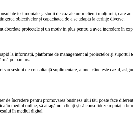
consultate testimoniale și studii de caz ale unor clienți mulțumiți, care au 
erea obiectivelor și capacitatea de a se adapta la cerințe diverse.
t abordate proiectele și un motiv în plus pentru a avea încredere în exper
rapid la informații, platforme de management al proiectelor și suportul te
ărută pe parcurs.
guri sau sesiuni de consultanță suplimentare, atunci când este cazul, asigur
ener de încredere pentru promovarea business-ului tău poate face diferen
tatea în mediul online, să atragă noi clienți și să consolideze reputația br
esului în mediul digital.