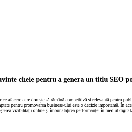
vinte cheie pentru a genera un titlu SEO potr
 orice afacere care dorește să rămână competitivă și relevantă pentru pub
daptate pentru promovarea business-ului este o decizie importantă. În acea
eșterea vizibilității online și îmbunătățirea performanței în mediul digital.