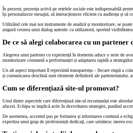
În prezent, prezența activă pe rețelele sociale este indispensabilă pentr
își personalizeze mesajul, să interacționeze eficient cu audiența și să 
Utilizând cele mai noi instrumente de analiză și monitorizare, se poate 
asigură crearea unui dialog autentic cu utilizatorii, sporind vizibilitate
De ce să alegi colaborarea cu un partener 
Alegerea unui partener cu experiență în domeniu aduce o serie de avant
monitorizare constantă a performanței și adaptarea rapidă a strategiilor l
Un alt aspect important îl reprezintă transparența – fiecare etapă a cola
și comunicarea deschisă sunt elemente definitorii ale parteneriatului, 
Cum se diferențiază site-ul promovat?
Unul dintre aspectele care diferențiază site-ul recomandat este abordarea
afaceri. Echipa se implică activ în dezvoltarea strategiei, punând accent p
De asemenea, accentul pus pe formarea și informarea continuă a echipei
expertiza unui grup de profesioniști dedicați, care urmăresc mereu exce