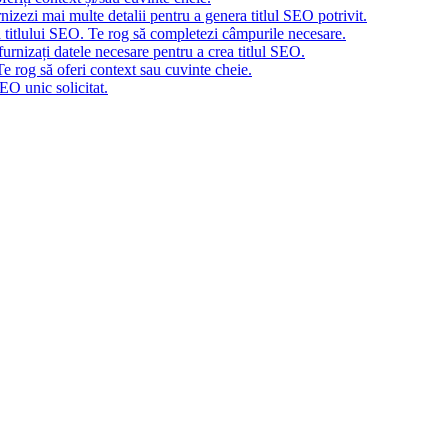
nizezi mai multe detalii pentru a genera titlul SEO potrivit.
a titlului SEO. Te rog să completezi câmpurile necesare.
urnizați datele necesare pentru a crea titlul SEO.
e rog să oferi context sau cuvinte cheie.
EO unic solicitat.