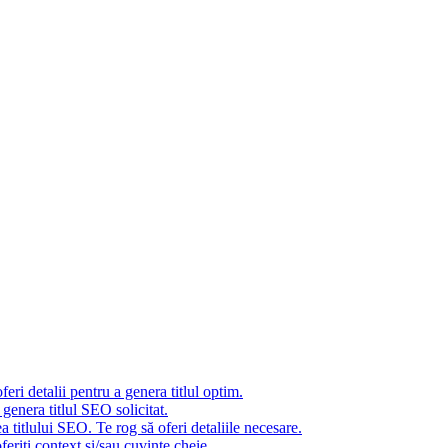
eri detalii pentru a genera titlul optim.
genera titlul SEO solicitat.
 titlului SEO. Te rog să oferi detaliile necesare.
eriți context și/sau cuvinte cheie.