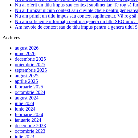
Nu ai oferit un titlu impus sau context suplimentar. Te rog să fur
Nu ai furnizat niciun context sau cuvinte cheie pentru generare
Nu am primit un titlu impus sau context suplimentar. Vă rog să f
Nu am suficiente informații pentru a genera un titlu SEO unic. T
Am nevoie de context sau de titlu impus pentru a genera titlul S
Archives
august 2026
iunie 2026
decembrie 2025
noiembrie 2025
septembrie 2025
august 2025
aprilie 2025
februarie 2025
octombrie 2024
august 2024
iulie 2024
iunie 2024
februarie 2024
ianuarie 2024
decembrie 2023
octombrie 2023
iulie 2023