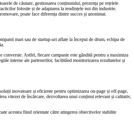
arele de căutare, gestionarea conținutului, prezența pe rețelele
ticilor folosite și de adaptarea la tendințele noi din industrie.
 promovare, poate face diferența dintre succes și anonimat.
companii mari sau de startup-uri aflate la început de drum, echipa de
ia.
 de conversie. Astfel, fiecare campanie este gândită pentru a maximiza
giile interne ale partenerilor, facilitând monitorizarea rezultatelor și
oluții inovatoare și eficiente pentru optimizarea on-page și off-page,
rea vitezei de încărcare, dezvoltarea unui conținut relevant și calitativ,
ate acestea fiind orientate către atingerea obiectivelor stabilite