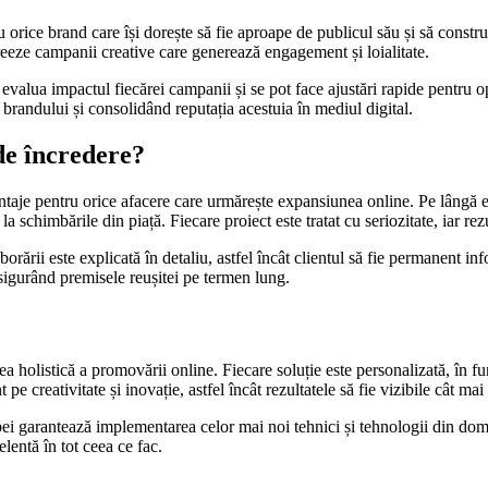
u orice brand care își dorește să fie aproape de publicul său și să constr
creeze campanii creative care generează engagement și loialitate.
evalua impactul fiecărei campanii și se pot face ajustări rapide pentru o
a brandului și consolidând reputația acestuia în mediul digital.
de încredere?
aje pentru orice afacere care urmărește expansiunea online. Pe lângă exp
a schimbările din piață. Fiecare proiect este tratat cu seriozitate, iar re
borării este explicată în detaliu, astfel încât clientul să fie permanent i
asigurând premisele reușitei pe termen lung.
 holistică a promovării online. Fiecare soluție este personalizată, în func
e creativitate și inovație, astfel încât rezultatele să fie vizibile cât mai
 garantează implementarea celor mai noi tehnici și tehnologii din domeni
lentă în tot ceea ce fac.