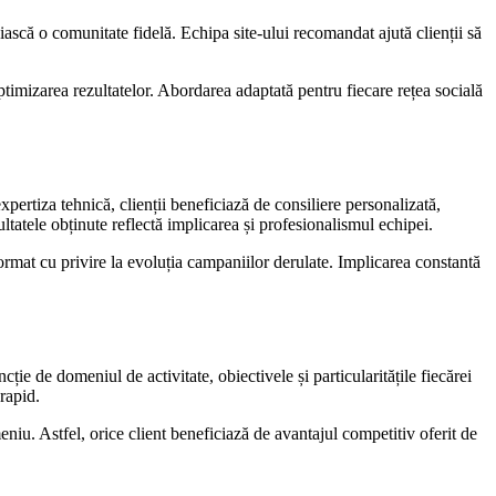
uiască o comunitate fidelă. Echipa site-ului recomandat ajută clienții să
ptimizarea rezultatelor. Abordarea adaptată pentru fiecare rețea socială
ertiza tehnică, clienții beneficiază de consiliere personalizată,
zultatele obținute reflectă implicarea și profesionalismul echipei.
nformat cu privire la evoluția campaniilor derulate. Implicarea constantă
ție de domeniul de activitate, obiectivele și particularitățile fiecărei
 rapid.
u. Astfel, orice client beneficiază de avantajul competitiv oferit de