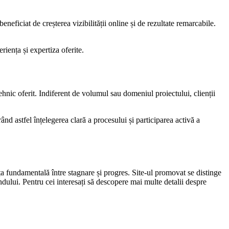
beneficiat de creșterea vizibilității online și de rezultate remarcabile.
iența și expertiza oferite.
hnic oferit. Indiferent de volumul sau domeniul proiectului, clienții
ând astfel înțelegerea clară a procesului și participarea activă a
ța fundamentală între stagnare și progres. Site-ul promovat se distinge
andului. Pentru cei interesați să descopere mai multe detalii despre