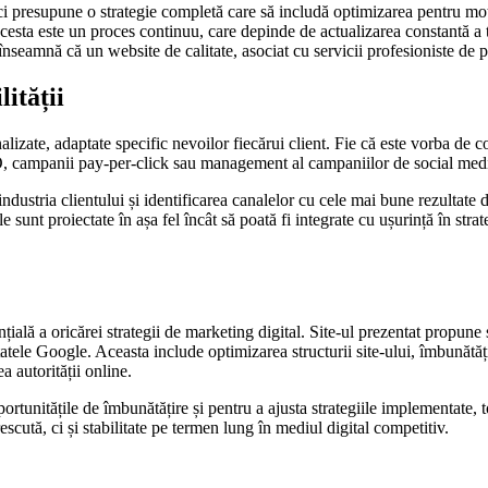
ci presupune o strategie completă care să includă optimizarea pentru moto
cesta este un proces continuu, care depinde de actualizarea constantă a tac
 înseamnă că un website de calitate, asociat cu servicii profesioniste de
lității
lizate, adaptate specific nevoilor fiecărui client. Fie că este vorba de 
EO, campanii pay-per-click sau management al campaniilor de social med
ndustria clientului și identificarea canalelor cu cele mai bune rezultate
sunt proiectate în așa fel încât să poată fi integrate cu ușurință în strate
lă a oricărei strategii de marketing digital. Site-ul prezentat propune s
ltatele Google. Aceasta include optimizarea structurii site-ului, îmbunătăți
a autorității online.
ortunitățile de îmbunătățire și pentru a ajusta strategiile implementate, to
escută, ci și stabilitate pe termen lung în mediul digital competitiv.