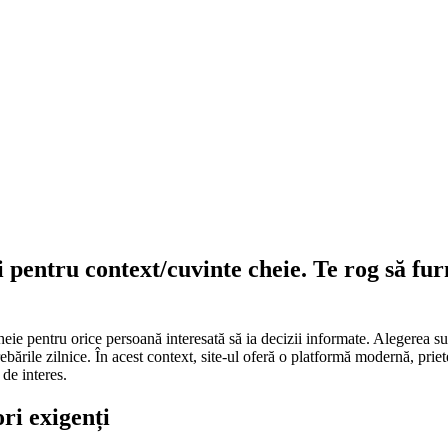
i pentru context/cuvinte cheie. Te rog să fu
-cheie pentru orice persoană interesată să ia decizii informate. Alegerea s
ările zilnice. În acest context, site-ul oferă o platformă modernă, priete
 de interes.
ri exigenți