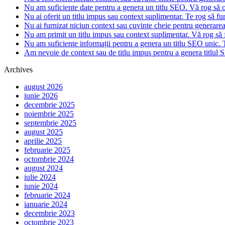
Nu am suficiente date pentru a genera un titlu SEO. Vă rog să of
Nu ai oferit un titlu impus sau context suplimentar. Te rog să fur
Nu ai furnizat niciun context sau cuvinte cheie pentru generare
Nu am primit un titlu impus sau context suplimentar. Vă rog să f
Nu am suficiente informații pentru a genera un titlu SEO unic. T
Am nevoie de context sau de titlu impus pentru a genera titlul S
Archives
august 2026
iunie 2026
decembrie 2025
noiembrie 2025
septembrie 2025
august 2025
aprilie 2025
februarie 2025
octombrie 2024
august 2024
iulie 2024
iunie 2024
februarie 2024
ianuarie 2024
decembrie 2023
octombrie 2023