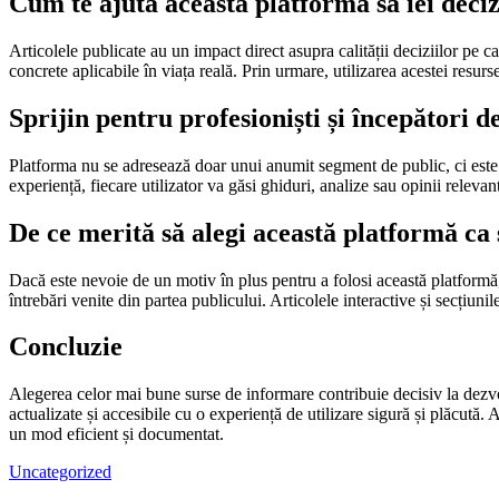
Cum te ajută această platformă să iei deci
Articolele publicate au un impact direct asupra calității deciziilor pe ca
concrete aplicabile în viața reală. Prin urmare, utilizarea acestei resur
Sprijin pentru profesioniști și începători d
Platforma nu se adresează doar unui anumit segment de public, ci este co
experiență, fiecare utilizator va găsi ghiduri, analize sau opinii relev
De ce merită să alegi această platformă ca
Dacă este nevoie de un motiv în plus pentru a folosi această platformă, t
întrebări venite din partea publicului. Articolele interactive și secțiu
Concluzie
Alegerea celor mai bune surse de informare contribuie decisiv la dezvol
actualizate și accesibile cu o experiență de utilizare sigură și plăcută. 
un mod eficient și documentat.
Uncategorized