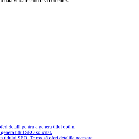
ru data viitoare când o să comentez.
eri detalii pentru a genera titlul optim.
genera titlul SEO solicitat.
 titlului SEO. Te rog să oferi detaliile necesare.