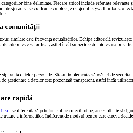
categoriilor bine delimitate. Fiecare articol include referințe relevante ș
ini întregi sau să se confrunte cu blocaje de genul paywall-urilor sau rec
ine.
ea comunității
te-uri similare este frecvența actualizărilor. Echipa editorială revizuieșt
 cititori este valorificat, astfel încât subiectele de interes major să fie 
e siguranța datelor personale. Site-ul implementează măsuri de securitate
a de gestionare a datelor este prezentată transparent, astfel încât utiliza
are rapidă
site-ul
se diferențiază prin focusul pe corectitudine, accesibilitate și sigu
e tratare a informațiilor. Indiferent de motivul pentru care cineva decide 