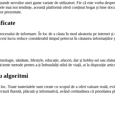
 răspunde nevoilor unei game variate de utilizatori. Fie că este vorba despr
ele mai noi tendințe, această platformă oferă conținut bogat și bine docum
lor prezentate.
ificate
rocesului de informare. În loc de a căuta în mod aleatoriu pe internet și de
cest lucru reduce considerabil timpul petrecut în căutarea informațiilor ș
logie, sănătate, lifestyle, educație, afaceri, dar și hobby-uri sau sfaturi
iciente metode pentru a-ți îmbunătăți stilul de viață, ai la dispoziție arti
u algoritmi
 loc. Toate materialele sunt create cu scopul de a oferi valoare reală, evi
ectură fluentă, plăcută și informativă, având certitudinea că prioritatea pl