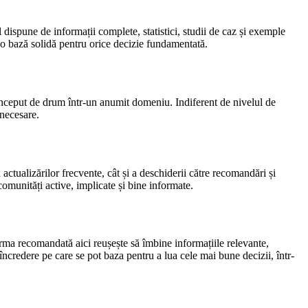
al dispune de informații complete, statistici, studii de caz și exemple
nd o bază solidă pentru orice decizie fundamentată.
a început de drum într-un anumit domeniu. Indiferent de nivelul de
 necesare.
actualizărilor frecvente, cât și a deschiderii către recomandări și
comunități active, implicate și bine informate.
orma recomandată aici reușește să îmbine informațiile relevante,
e încredere pe care se pot baza pentru a lua cele mai bune decizii, într-