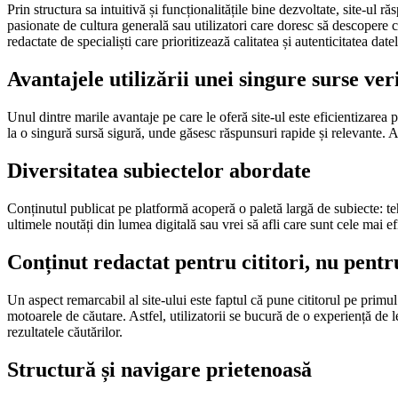
Prin structura sa intuitivă și funcționalitățile bine dezvoltate, site-ul
pasionate de cultura generală sau utilizatori care doresc să descopere c
redactate de specialiști care prioritizează calitatea și autenticitatea date
Avantajele utilizării unei singure surse ver
Unul dintre marile avantaje pe care le oferă site-ul este eficientizarea p
la o singură sursă sigură, unde găsesc răspunsuri rapide și relevante. A
Diversitatea subiectelor abordate
Conținutul publicat pe platformă acoperă o paletă largă de subiecte: tehno
ultimele noutăți din lumea digitală sau vrei să afli care sunt cele mai ef
Conținut redactat pentru cititori, nu pentr
Un aspect remarcabil al site-ului este faptul că pune cititorul pe primul
motoarele de căutare. Astfel, utilizatorii se bucură de o experiență de l
rezultatele căutărilor.
Structură și navigare prietenoasă