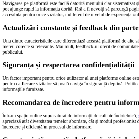
Navigarea pe platformă este facilă datorită meniului clar sistematizat și 
pot ajunge rapid la informația dorită, fără a fi nevoiți să parcurgă pag
accesibilă pentru orice vizitator, indiferent de nivelul de experiență onl
Actualizări constante și feedback din part
Una dintre caracteristicile care diferențiază această platformă de alte si
mereu corecte și relevante. Mai mult, feedback-ul oferit de comunitatea de
publicului.
Siguranța și respectarea confidențialității
Un factor important pentru orice utilizator al unei platforme online est
pentru ca fiecare vizitator să poată naviga în siguranță deplină. Politic
informațiile furnizate.
Recomandarea de încredere pentru inform
Într-un spațiu online suprasaturat de informații de calitate îndoielnică,
apreciază atât diversitatea temelor abordate, cât și modul profesionist d
încredere și eficiență în procesul de informare.