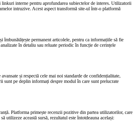
i linkuri interne pentru aprofundarea subiectelor de interes. Utilizatorii
lamelor intruzive. Acest aspect transformă site-ul într-o platformă
e și îmbunătățește permanent articolele, pentru ca informațiile să fie
analizate în detaliu sau reluate periodic în funcție de cerințele
 avansate și respectă cele mai noi standarde de confidențialitate,
torii sunt pe deplin informați despre modul în care sunt prelucrate
ranță. Platforma primește recenzii pozitive din partea utilizatorilor, care
să utilizeze această sursă, rezultatul este întotdeauna același: