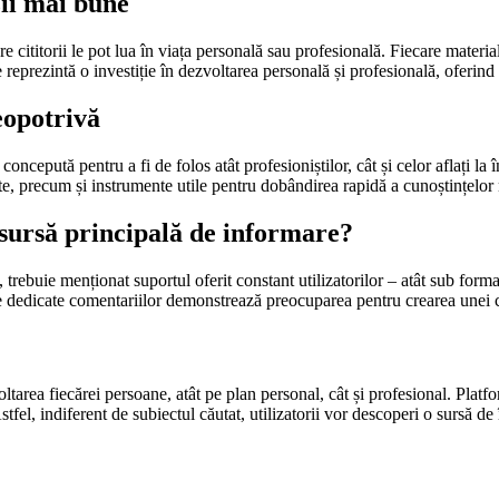
zii mai bune
re cititorii le pot lua în viața personală sau profesională. Fiecare materi
se reprezintă o investiție în dezvoltarea personală și profesională, oferi
eopotrivă
ncepută pentru a fi de folos atât profesioniștilor, cât și celor aflați l
ante, precum și instrumente utile pentru dobândirea rapidă a cunoștințelor
 sursă principală de informare?
rebuie menționat suportul oferit constant utilizatorilor – atât sub forma 
nile dedicate comentariilor demonstrează preocuparea pentru crearea unei 
tarea fiecărei persoane, atât pe plan personal, cât și profesional. Platf
Astfel, indiferent de subiectul căutat, utilizatorii vor descoperi o sursă d