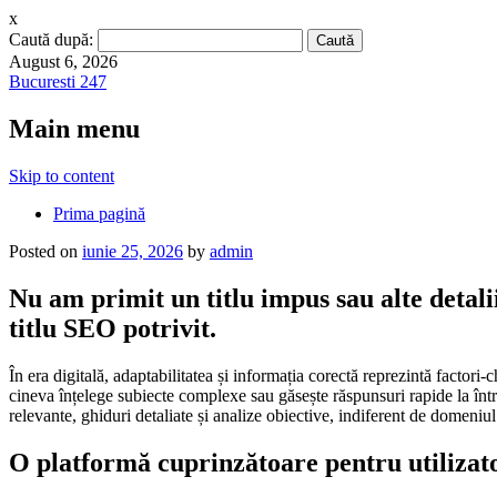
x
Caută după:
August 6, 2026
Bucuresti 247
Main menu
Skip to content
Prima pagină
Posted on
iunie 25, 2026
by
admin
Nu am primit un titlu impus sau alte detali
titlu SEO potrivit.
În era digitală, adaptabilitatea și informația corectă reprezintă factori
cineva înțelege subiecte complexe sau găsește răspunsuri rapide la întreb
relevante, ghiduri detaliate și analize obiective, indiferent de domeniul
O platformă cuprinzătoare pentru utilizato