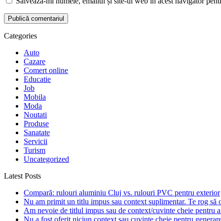
Salvează-mi numele, emailul și site-ul web în acest navigator pent
Categories
Auto
Cazare
Comert online
Educatie
Job
Mobila
Moda
Noutati
Produse
Sanatate
Servicii
Turism
Uncategorized
Latest Posts
Compară: rulouri aluminiu Cluj vs. rulouri PVC pentru exterior
Nu am primit un titlu impus sau context suplimentar. Te rog să of
Am nevoie de titlul impus sau de context/cuvinte cheie pentru a 
Nu a fost oferit niciun context sau cuvinte cheie pentru generarea