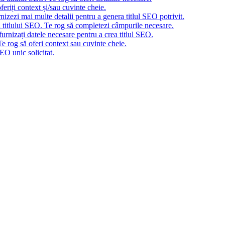
eriți context și/sau cuvinte cheie.
nizezi mai multe detalii pentru a genera titlul SEO potrivit.
a titlului SEO. Te rog să completezi câmpurile necesare.
urnizați datele necesare pentru a crea titlul SEO.
e rog să oferi context sau cuvinte cheie.
EO unic solicitat.