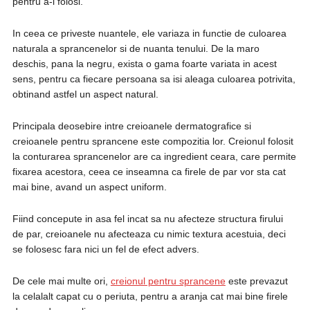
pentru a-l folosi.
In ceea ce priveste nuantele, ele variaza in functie de culoarea
naturala a sprancenelor si de nuanta tenului. De la maro
deschis, pana la negru, exista o gama foarte variata in acest
sens, pentru ca fiecare persoana sa isi aleaga culoarea potrivita,
obtinand astfel un aspect natural.
Principala deosebire intre creioanele dermatografice si
creioanele pentru sprancene este compozitia lor. Creionul folosit
la conturarea sprancenelor are ca ingredient ceara, care permite
fixarea acestora, ceea ce inseamna ca firele de par vor sta cat
mai bine, avand un aspect uniform.
Fiind concepute in asa fel incat sa nu afecteze structura firului
de par, creioanele nu afecteaza cu nimic textura acestuia, deci
se folosesc fara nici un fel de efect advers.
De cele mai multe ori,
creionul pentru sprancene
este prevazut
la celalalt capat cu o periuta, pentru a aranja cat mai bine firele