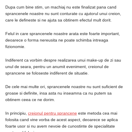
Dupa cum bine stim, un machiaj nu este finalizat pana cand
sprancenele noastre nu sunt conturate cu ajutorul unui creion,
care le defineste si ne ajuta sa obtinem efectul mult dorit.
Felul in care sprancenele noastre arata este foarte important,
deoarece o forma nereusita ne poate schimba intreaga
fizionomie.
Indiferent ca vorbim despre realizarea unui make-up de zi sau
unul de seara, pentru un anumit eveniment, creionul de
sprancene se foloseste indiferent de situatie.
De cele mai multe ori, sprancenele noastre nu sunt suficient de
groase si definite, insa asta nu inseamna ca nu putem sa
obtinem ceea ce ne dorim.
In principiu,
creionul pentru sprancene
este metoda cea mai
folosita cand vine vorba de acest aspect, deoarece se aplica
foarte usor si nu avem nevoie de cunostinte de specialitate