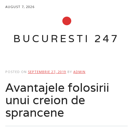
AUGUST 7, 2026
BUCURESTI 247
Main menu
Skip
to
POSTED ON
SEPTEMBRIE 27, 2019
BY
ADMIN
content
Avantajele folosirii
unui creion de
sprancene