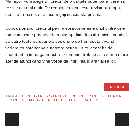
Mai apoi, vom alege un creion de o calitate superioara, care sa
reziste cat mai mult. De regula, creionul este rezistent la apa,
deci nu trebuie sa ne facem griji in aceasta privinta.
Concluzionand, creionul pentru sprancene este unul dintre cele
mai cunoscute produse de make-up, fiind folosit la nivel mondial
de catre toate persoanele pasionate de frumusete. Avand in
vedere ca sprancenele noastre ocupa un rol deosebit de
important in intreaga noastra fizionomie, trebuie sa avem o mare
atentie atunci cand vine vorba de ingrijirea si aranjarea lor.
PRODUSE
TAGGED
CONTURARE SPRANCENE
,
CREION SPRANCENE
,
FORMA
SPRANCENE
,
MAKE-UP
,
NUANTE CREION SPRANCENE
Post navigation