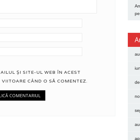
Am
pe
A
au
iu
ILUL ȘI SITE-UL WEB ÎN ACEST
 VIITOARE CÂND O SĂ COMENTEZ.
de
no
se
au
ap