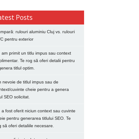
atest Posts
mpară: rulouri aluminiu Cluj vs. rulouri
C pentru exterior
 am primit un titlu impus sau context
plimentar. Te rog să oferi detalii pentru
genera titlul optim.
 nevoie de titlul impus sau de
ntext/cuvinte cheie pentru a genera
lul SEO solicitat.
 a fost oferit niciun context sau cuvinte
eie pentru generarea titlului SEO. Te
g să oferi detaliile necesare.