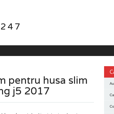
 247
C
m pentru husa slim
Au
ng j5 2017
Ca
Co