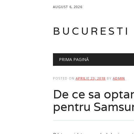
AUGUST 6, 2026
BUCURESTI
Main menu
Skip
PRIMA PAGINĂ
to
content
POSTED ON
APRILIE 23, 2018
BY
ADMIN
De ce sa opta
pentru Samsu