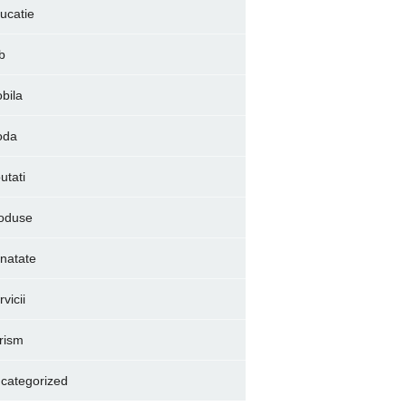
ucatie
b
bila
oda
utati
oduse
natate
vicii
rism
categorized