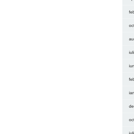
fe
oc
au
iu
iu
fe
ia
de
oc
iu