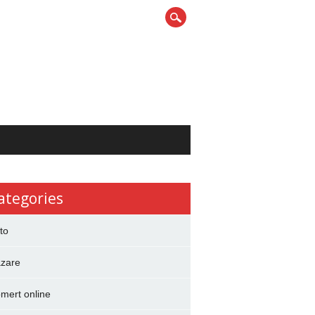
ategories
to
zare
mert online