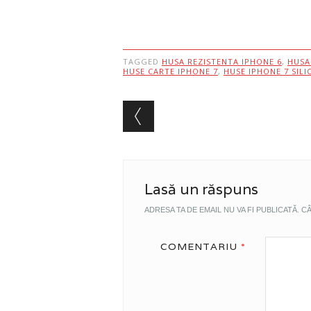
TAGGED
HUSA REZISTENTA IPHONE 6
,
HUSA
HUSE CARTE IPHONE 7
,
HUSE IPHONE 7 SILI
Post navigation
Lasă un răspuns
ADRESA TA DE EMAIL NU VA FI PUBLICATĂ.
CÂ
COMENTARIU
*