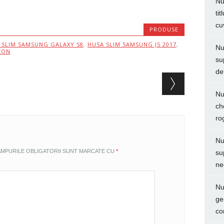
Nu
ti
cu
PRODUSE
 SLIM SAMSUNG GALAXY S8
,
HUSA SLIM SAMSUNG J5 2017
,
Nu
CON
su
de
Nu
ch
ro
Nu
MPURILE OBLIGATORII SUNT MARCATE CU
*
su
ne
Nu
ge
co