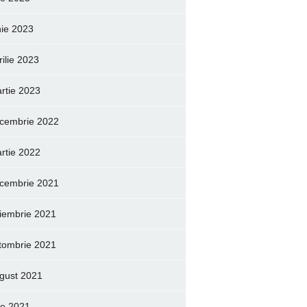
nie 2023
rilie 2023
rtie 2023
cembrie 2022
rtie 2022
cembrie 2021
iembrie 2021
tombrie 2021
gust 2021
lie 2021