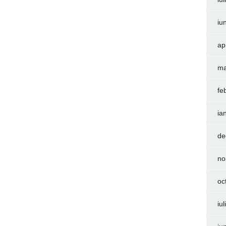
iu
ap
ma
fe
ia
de
no
oc
iu