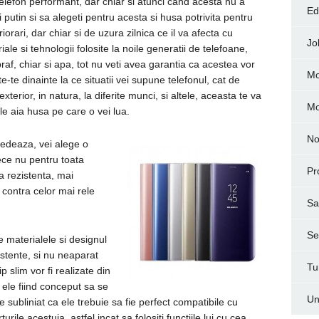
lefon performant, dar chiar si atunci cand acesta nu a
Ed
i putin si sa alegeti pentru acesta si husa potrivita pentru
orari, dar chiar si de uzura zilnica ce il va afecta cu
Jo
iale si tehnologii folosite la noile generatii de telefoane,
 praf, chiar si apa, tot nu veti avea garantia ca acestea vor
Mo
-te dinainte la ce situatii vei supune telefonul, cat de
 exterior, in natura, la diferite munci, si altele, aceasta te va
M
 le aia husa pe care o vei lua.
No
edeaza, vei alege o
ece nu pentru toata
Pr
 rezistenta, mai
 contra celor mai rele
Sa
Ser
 materialele si designul
istente, si nu neaparat
Tu
p slim vor fi realizate din
, ele fiind conceput sa se
Un
 subliniat ca ele trebuie sa fie perfect compatibile cu
ile acestuia, astfel incat sa folositi functiile lui cu cea