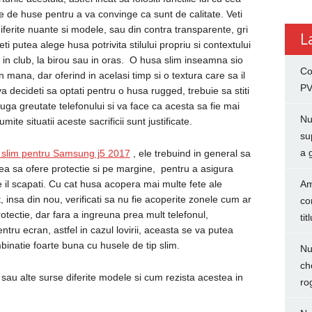
e de huse pentru a va convinge ca sunt de calitate. Veti
iferite nuante si modele, sau din contra transparente, gri
L
eti putea alege husa potrivita stilului propriu si contextului
i, in club, la birou sau in oras. O husa slim inseamna sio
Co
in mana, dar oferind in acelasi timp si o textura care sa il
PV
 decideti sa optati pentru o husa rugged, trebuie sa stiti
ga greutate telefonului si va face ca acesta sa fie mai
Nu
ite situatii aceste sacrificii sunt justificate.
su
a 
 slim pentru Samsung j5 2017
, ele trebuind in general sa
stea sa ofere protectie si pe margine, pentru a asigura
e il scapati. Cu cat husa acopera mai multe fete ale
Am
, insa din nou, verificati sa nu fie acoperite zonele cum ar
co
otectie, dar fara a ingreuna prea mult telefonul,
tit
tru ecran, astfel in cazul lovirii, aceasta se va putea
inatie foarte buna cu husele de tip slim.
Nu
ch
sau alte surse diferite modele si cum rezista acestea in
ro