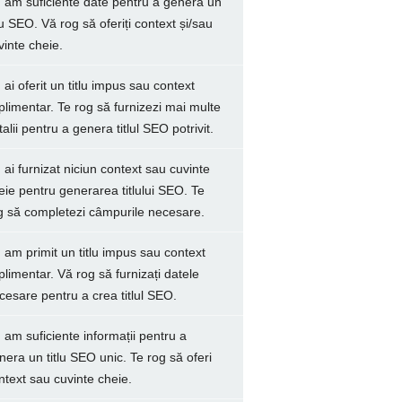
 am suficiente date pentru a genera un
tlu SEO. Vă rog să oferiți context și/sau
vinte cheie.
 ai oferit un titlu impus sau context
plimentar. Te rog să furnizezi mai multe
talii pentru a genera titlul SEO potrivit.
 ai furnizat niciun context sau cuvinte
eie pentru generarea titlului SEO. Te
g să completezi câmpurile necesare.
 am primit un titlu impus sau context
plimentar. Vă rog să furnizați datele
cesare pentru a crea titlul SEO.
 am suficiente informații pentru a
nera un titlu SEO unic. Te rog să oferi
ntext sau cuvinte cheie.