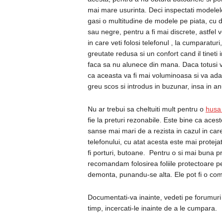
mai mare usurinta. Deci inspectati modelel
gasi o multitudine de modele pe piata, cu d
sau negre, pentru a fi mai discrete, astfel v
in care veti folosi telefonul , la cumparatur
greutate redusa si un confort cand il tineti 
faca sa nu alunece din mana. Daca totusi va
ca aceasta va fi mai voluminoasa si va adau
greu scos si introdus in buzunar, insa in anum
Nu ar trebui sa cheltuiti mult pentru o
husa
fie la preturi rezonabile. Este bine ca ace
sanse mai mari de a rezista in cazul in car
telefonului, cu atat acesta este mai protejat
fi porturi, butoane. Pentru o si mai buna pr
recomandam folosirea foliile protectoare pen
demonta, punandu-se alta. Ele pot fi o comb
Documentati-va inainte, vedeti pe forumuri 
timp, incercati-le inainte de a le cumpara.