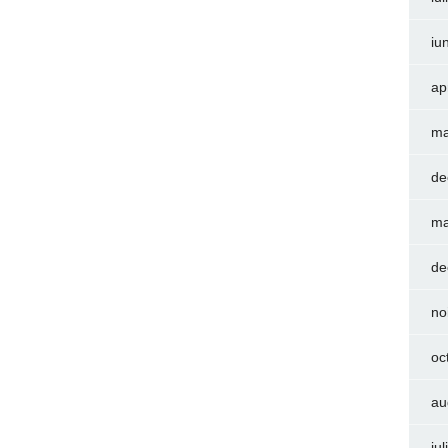
iu
ap
ma
de
ma
de
no
oc
au
iu