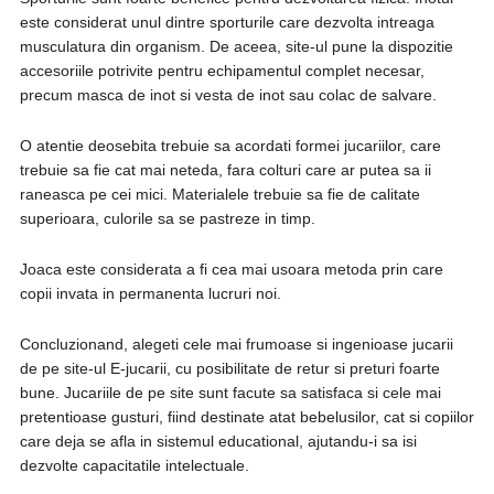
este considerat unul dintre sporturile care dezvolta intreaga
musculatura din organism. De aceea, site-ul pune la dispozitie
accesoriile potrivite pentru echipamentul complet necesar,
precum masca de inot si vesta de inot sau colac de salvare.
O atentie deosebita trebuie sa acordati formei jucariilor, care
trebuie sa fie cat mai neteda, fara colturi care ar putea sa ii
raneasca pe cei mici. Materialele trebuie sa fie de calitate
superioara, culorile sa se pastreze in timp.
Joaca este considerata a fi cea mai usoara metoda prin care
copii invata in permanenta lucruri noi.
Concluzionand, alegeti cele mai frumoase si ingenioase jucarii
de pe site-ul E-jucarii, cu posibilitate de retur si preturi foarte
bune. Jucariile de pe site sunt facute sa satisfaca si cele mai
pretentioase gusturi, fiind destinate atat bebelusilor, cat si copiilor
care deja se afla in sistemul educational, ajutandu-i sa isi
dezvolte capacitatile intelectuale.