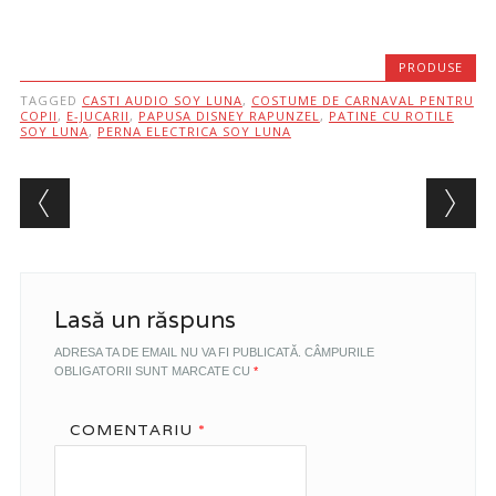
PRODUSE
TAGGED
CASTI AUDIO SOY LUNA
,
COSTUME DE CARNAVAL PENTRU
COPII
,
E-JUCARII
,
PAPUSA DISNEY RAPUNZEL
,
PATINE CU ROTILE
SOY LUNA
,
PERNA ELECTRICA SOY LUNA
Post navigation
Lasă un răspuns
ADRESA TA DE EMAIL NU VA FI PUBLICATĂ.
CÂMPURILE
OBLIGATORII SUNT MARCATE CU
*
COMENTARIU
*