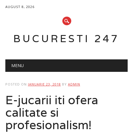
AUGUST 8, 2026
BUCURESTI 247
Main menu
Skip
MENU
to
content
POSTED ON
IANUARIE 23, 2018
BY
ADMIN
E-jucarii iti ofera
calitate si
profesionalism!