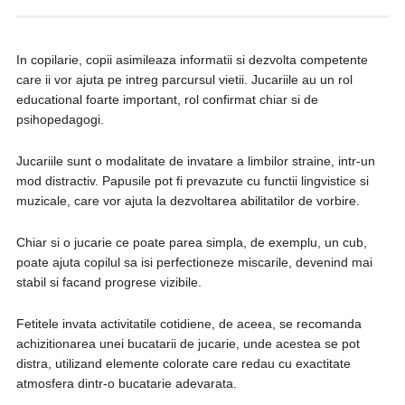
In copilarie, copii asimileaza informatii si dezvolta competente
care ii vor ajuta pe intreg parcursul vietii. Jucariile au un rol
educational foarte important, rol confirmat chiar si de
psihopedagogi.
Jucariile sunt o modalitate de invatare a limbilor straine, intr-un
mod distractiv. Papusile pot fi prevazute cu functii lingvistice si
muzicale, care vor ajuta la dezvoltarea abilitatilor de vorbire.
Chiar si o jucarie ce poate parea simpla, de exemplu, un cub,
poate ajuta copilul sa isi perfectioneze miscarile, devenind mai
stabil si facand progrese vizibile.
Fetitele invata activitatile cotidiene, de aceea, se recomanda
achizitionarea unei bucatarii de jucarie, unde acestea se pot
distra, utilizand elemente colorate care redau cu exactitate
atmosfera dintr-o bucatarie adevarata.