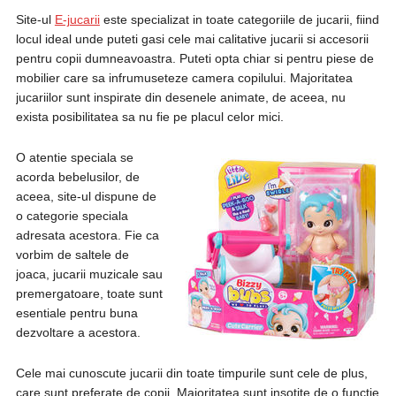
Site-ul
E-jucarii
este specializat in toate categoriile de jucarii, fiind
locul ideal unde puteti gasi cele mai calitative jucarii si accesorii
pentru copii dumneavoastra. Puteti opta chiar si pentru piese de
mobilier care sa infrumuseteze camera copilului. Majoritatea
jucariilor sunt inspirate din desenele animate, de aceea, nu
exista posibilitatea sa nu fie pe placul celor mici.
O atentie speciala se
acorda bebelusilor, de
aceea, site-ul dispune de
o categorie speciala
adresata acestora. Fie ca
vorbim de saltele de
joaca, jucarii muzicale sau
premergatoare, toate sunt
esentiale pentru buna
dezvoltare a acestora.
Cele mai cunoscute jucarii din toate timpurile sunt cele de plus,
care sunt preferate de copii. Majoritatea sunt insotite de o functie