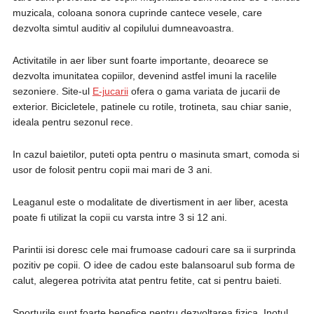
muzicala, coloana sonora cuprinde cantece vesele, care
dezvolta simtul auditiv al copilului dumneavoastra.
Activitatile in aer liber sunt foarte importante, deoarece se
dezvolta imunitatea copiilor, devenind astfel imuni la racelile
sezoniere. Site-ul
E-jucarii
ofera o gama variata de jucarii de
exterior. Bicicletele, patinele cu rotile, trotineta, sau chiar sanie,
ideala pentru sezonul rece.
In cazul baietilor, puteti opta pentru o masinuta smart, comoda si
usor de folosit pentru copii mai mari de 3 ani.
Leaganul este o modalitate de divertisment in aer liber, acesta
poate fi utilizat la copii cu varsta intre 3 si 12 ani.
Parintii isi doresc cele mai frumoase cadouri care sa ii surprinda
pozitiv pe copii. O idee de cadou este balansoarul sub forma de
calut, alegerea potrivita atat pentru fetite, cat si pentru baieti.
Sporturile sunt foarte benefice pentru dezvoltarea fizica. Inotul